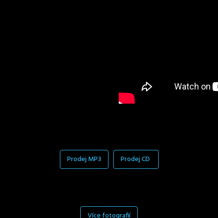
Prodej MP3
Prodej CD
Více fotografií