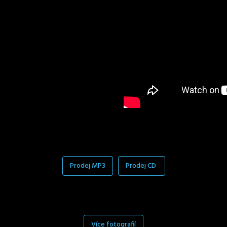
Prodej MP3
Prodej CD
Více fotografií