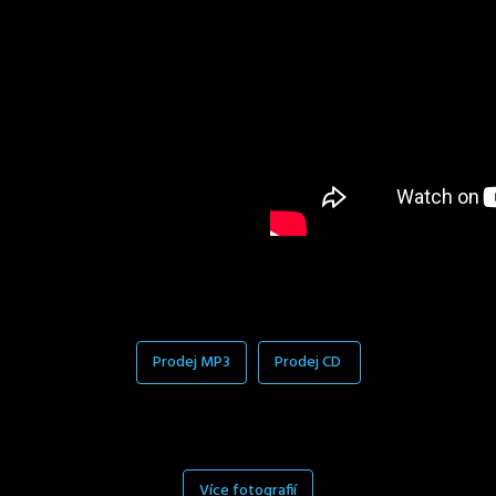
Prodej MP3
Prodej CD
Více fotografií