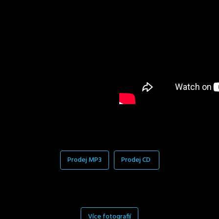
Prodej MP3
Prodej CD
Více fotografií