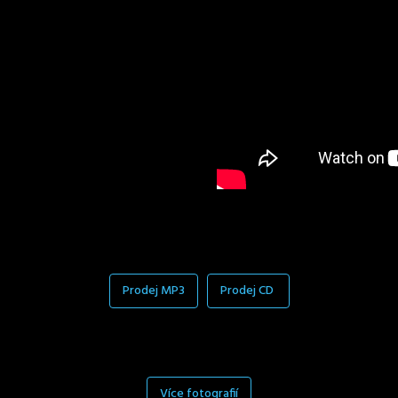
Prodej MP3
Prodej CD
Více fotografií