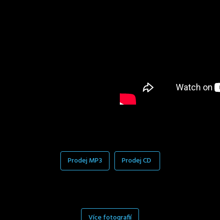
Prodej MP3
Prodej CD
Více fotografií