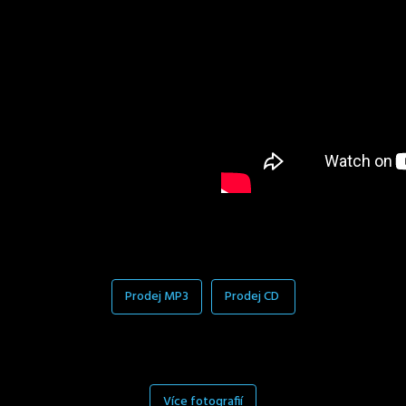
Prodej MP3
Prodej CD
Více fotografií