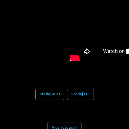
Prodej MP3
Prodej CD
Více fotografií