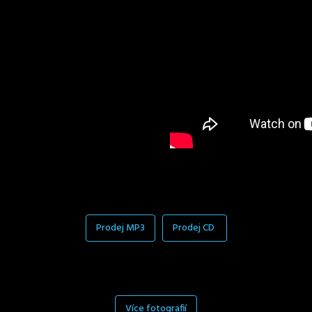
Prodej MP3
Prodej CD
Více fotografií