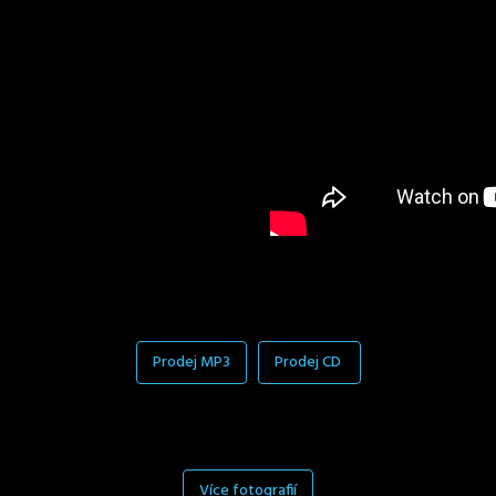
Prodej MP3
Prodej CD
Více fotografií