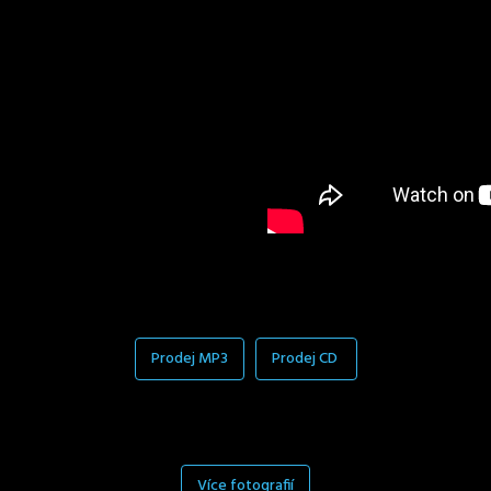
Prodej MP3
Prodej CD
Více fotografií